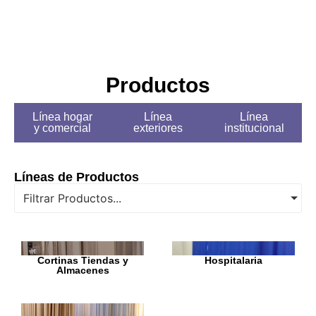
Tips y Tendencias
Productos
Línea hogar
Línea
Línea
y comercial
exteriores
institucional
Líneas de Productos
Filtrar Productos...
Cortinas Tiendas y
Hospitalaria
Almacenes