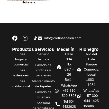
Hotelera
info@cortinasbelen.com
Productos
Servicios
Medellín
Rionegro
Línea
Servicio
Calle
Río del
hogar y
técnico
30A
Este
comercial
No.
Parque
Lavado de
69C –
Comercial
Línea
cortinas y
26
Local
exteriores
persianas
Belén
1083 –
Línea
Mantenimiento
1084
WhatsApp
institucional
de tapetes
+57 310
WhatsApp
Lavado de
520 6898
+57 300
muebles
644 1425
Tel 604
Asesoría
Horario
4483628
personalizada