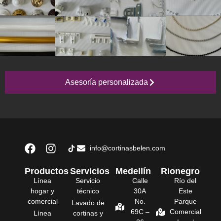
Asesoría personalizada
info@cortinasbelen.com
Productos
Servicios
Medellín
Rionegro
Línea
Servicio
Calle
Río del
hogar y
técnico
30A
Este
comercial
No.
Parque
Lavado de
69C –
Comercial
Línea
cortinas y