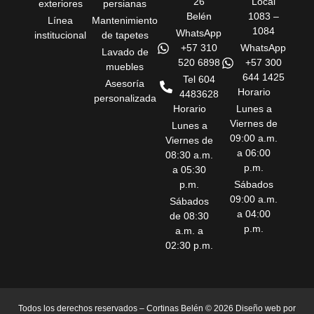
26
Local
exteriores
persianas
Belén
1083 –
Línea
Mantenimiento
1084
WhatsApp
institucional
de tapetes
+57 310
WhatsApp
Lavado de
520 6898
+57 300
muebles
644 1425
Tel 604
Asesoría
Horario
4483628
personalizada
Horario
Lunes a
Viernes de
Lunes a
09:00 a.m.
Viernes de
a 06:00
08:30 a.m.
p.m.
a 05:30
p.m.
Sábados
09:00 a.m.
Sábados
a 04:00
de 08:30
p.m.
a.m. a
02:30 p.m.
Todos los derechos reservados – Cortinas Belén © 2026 Diseño web por