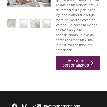
celdas es un aislante natural
de temperatura y de ruido.
Ayudan a ahorrar energia
tanto en invierno como en
verano. Se necesita menos
calefacción y aire
acondicionado, lo que da
como resultado un clima
interior más saludable y
confortable
Asesoría
personalizada
info@cortinasbelen.com