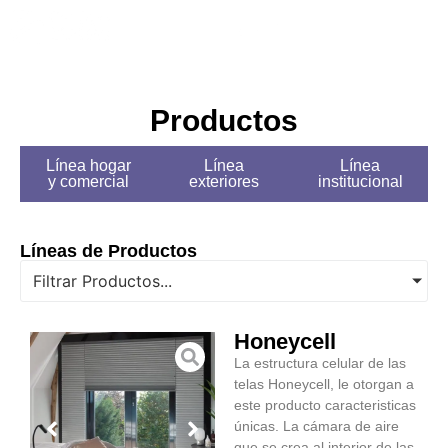
Tips y Tendencias
Productos
Línea hogar
Línea
Línea
y comercial
exteriores
institucional
Líneas de Productos
Filtrar Productos...
Honeycell
La estructura celular de las
telas Honeycell, le otorgan a
este producto caracteristicas
únicas. La cámara de aire
que se crea al interior de las