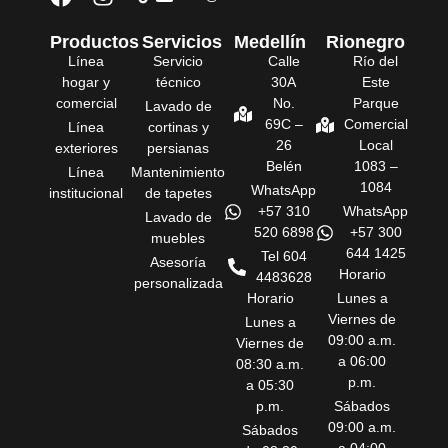
Productos
Servicios
Medellín
Rionegro
Línea
Servicio
Calle
Río del
hogar y
técnico
30A
Este
comercial
No.
Parque
Lavado de
69C –
Comercial
Línea
cortinas y
26
Local
exteriores
persianas
Belén
1083 –
Línea
Mantenimiento
1084
WhatsApp
institucional
de tapetes
+57 310
WhatsApp
Lavado de
520 6898
+57 300
muebles
644 1425
Tel 604
Asesoría
Horario
4483628
personalizada
Horario
Lunes a
Viernes de
Lunes a
09:00 a.m.
Viernes de
a 06:00
08:30 a.m.
p.m.
a 05:30
p.m.
Sábados
09:00 a.m.
Sábados