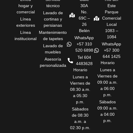
hogar y
técnico
30A
Este
comercial
No.
Parque
Lavado de
69C –
Comercial
Línea
cortinas y
26
Local
exteriores
persianas
Belén
1083 –
Línea
Mantenimiento
1084
WhatsApp
institucional
de tapetes
+57 310
WhatsApp
Lavado de
520 6898
+57 300
muebles
644 1425
Tel 604
Asesoría
Horario
4483628
personalizada
Horario
Lunes a
Viernes de
Lunes a
09:00 a.m.
Viernes de
a 06:00
08:30 a.m.
p.m.
a 05:30
p.m.
Sábados
09:00 a.m.
Sábados
a 04:00
de 08:30
p.m.
a.m. a
02:30 p.m.