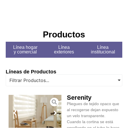
Tips y Tendencias
Productos
Línea hogar
Línea
Línea
y comercial
exteriores
institucional
Líneas de Productos
Filtrar Productos...
Serenity
Pliegues de tejido opaco que
al recogerse dejan expuesto
un velo transparente.
Cuando la cortina se está
enrollando en el tubo lo hace