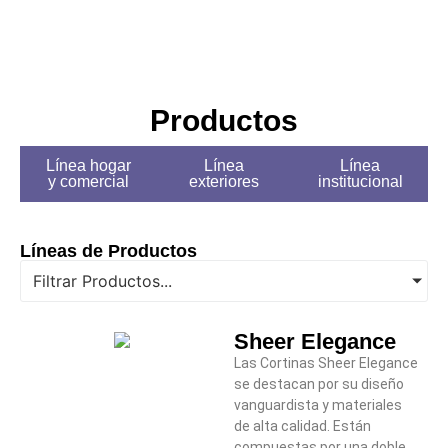
Tips y Tendencias
Productos
Línea hogar
Línea
Línea
y comercial
exteriores
institucional
Líneas de Productos
Filtrar Productos...
Sheer Elegance
Las Cortinas Sheer Elegance
se destacan por su diseño
vanguardista y materiales
de alta calidad. Están
compuestas por una doble