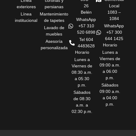
Línea
cortinas y
26
Local
exteriores
persianas
Belén
1083 –
Línea
Mantenimiento
1084
WhatsApp
institucional
de tapetes
+57 310
WhatsApp
Lavado de
520 6898
+57 300
muebles
644 1425
Tel 604
Asesoría
Horario
4483628
personalizada
Horario
Lunes a
Viernes de
Lunes a
09:00 a.m.
Viernes de
a 06:00
08:30 a.m.
p.m.
a 05:30
p.m.
Sábados
09:00 a.m.
Sábados
a 04:00
de 08:30
p.m.
a.m. a
02:30 p.m.