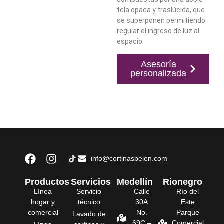
tela opaca y traslúcida, que
se superponen permitiendo
regular el ingreso de luz al
espacio.
Asesoría
personalizada
info@cortinasbelen.com
Productos
Servicios
Medellín
Rionegro
Línea
Servicio
Calle
Río del
hogar y
técnico
30A
Este
comercial
No.
Parque
Lavado de
69C –
Comercial